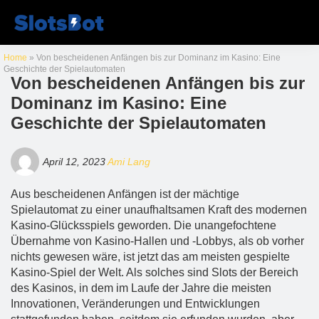
Skip
Skip
Skip
Skip
S
to
to
to
to
l
primary
main
primary
footer
o
Home
»
Von bescheidenen Anfängen bis zur Dominanz im Kasino: Eine
Geschichte der Spielautomaten
navigation
content
sidebar
t
Von bescheidenen Anfängen bis zur
s
Dominanz im Kasino: Eine
B
o
Geschichte der Spielautomaten
t
April 12, 2023
Ami Lang
Aus bescheidenen Anfängen ist der mächtige
Spielautomat zu einer unaufhaltsamen Kraft des modernen
Kasino-Glücksspiels geworden. Die unangefochtene
Übernahme von Kasino-Hallen und -Lobbys, als ob vorher
nichts gewesen wäre, ist jetzt das am meisten gespielte
Kasino-Spiel der Welt. Als solches sind Slots der Bereich
des Kasinos, in dem im Laufe der Jahre die meisten
Innovationen, Veränderungen und Entwicklungen