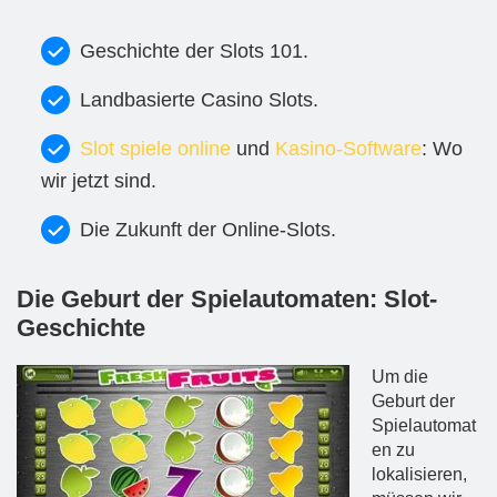
Geschichte der Slots 101.
Landbasierte Casino Slots.
Slot spiele online
und
Kasino-Software
: Wo
wir jetzt sind.
Die Zukunft der Online-Slots.
Die Geburt der Spielautomaten: Slot-
Geschichte
Um die
Geburt der
Spielautomat
en zu
lokalisieren,