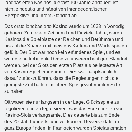
landbasierten Kasinos, die fast 100 Jahre andauert, ist
nicht eindeutig und hängt von Ihrer geografischen
Perspektive und Ihrem Standort ab.
Das erste landbasierte Kasino wurde um 1638 in Venedig
geboren. Zu diesem Zeitpunkt und für viele Jahre, waren
Kasinos die Spielplätze der Reichen und Berühmten und
bis auf die Sparren mit meistens Karten- und Würfelspielen
gefüllt. Der Slot war noch kein erfundenes Spiel, und es
würde eine turbulente Reise zu unserem heutigen Standort
werden, bei der Slots den ersten Platz als beliebteste Art
von Kasino-Spiel einnehmen. Dies war hauptsächlich
darauf zurückzuführen, dass die Regierungen nicht die
geringste Zeit hatten, mit ihren Spielgewohnheiten Schritt
zu halten.
Oft waren sie nur langsam in der Lage, Glücksspiele zu
regulieren und zu legalisieren, was das Fortschreiten von
Kasino-Slots verlangsamte. Dies dauerte bis zum Ende
des 20. Jahrhunderts, und wir können Beweise dafür in
ganz Europa finden. In Frankreich wurden Spielautomaten