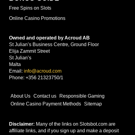
Free Spins on Slots
Online Casino Promotions
Owned and operated by Acroud AB
St Julian’s Business Centre, Ground Floor
Elija Zammit Street
St Julian’s
Malta
Email:
info@acroud.com
Phone: +356 21323750/1
About Us
Contact us
Responsible Gaming
Online Casino Payment Methods
Sitemap
Disclaimer:
Many of the links on Slotsbot.com are
affiliate links, and if you sign up and make a deposit