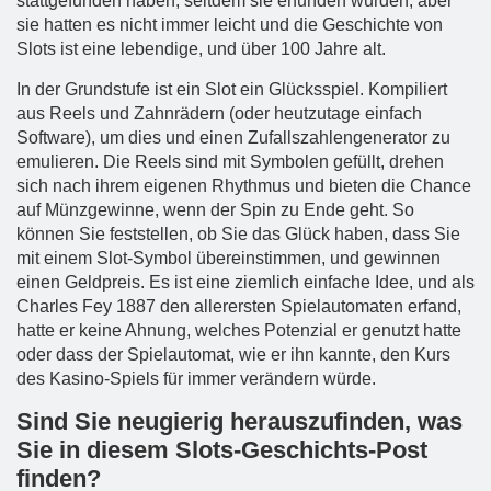
stattgefunden haben, seitdem sie erfunden wurden, aber
sie hatten es nicht immer leicht und die Geschichte von
Slots ist eine lebendige, und über 100 Jahre alt.
In der Grundstufe ist ein Slot ein Glücksspiel. Kompiliert
aus Reels und Zahnrädern (oder heutzutage einfach
Software), um dies und einen Zufallszahlengenerator zu
emulieren. Die Reels sind mit Symbolen gefüllt, drehen
sich nach ihrem eigenen Rhythmus und bieten die Chance
auf Münzgewinne, wenn der Spin zu Ende geht. So
können Sie feststellen, ob Sie das Glück haben, dass Sie
mit einem Slot-Symbol übereinstimmen, und gewinnen
einen Geldpreis. Es ist eine ziemlich einfache Idee, und als
Charles Fey 1887 den allerersten Spielautomaten erfand,
hatte er keine Ahnung, welches Potenzial er genutzt hatte
oder dass der Spielautomat, wie er ihn kannte, den Kurs
des Kasino-Spiels für immer verändern würde.
Sind Sie neugierig herauszufinden, was
Sie in diesem Slots-Geschichts-Post
finden?