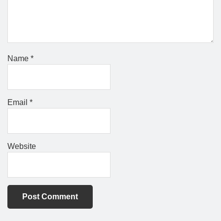
Name
*
Email
*
Website